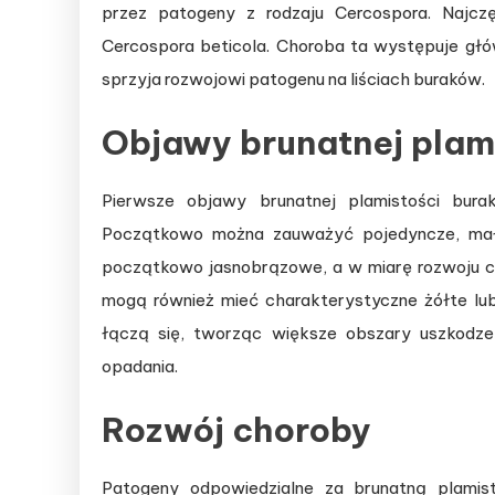
przez patogeny z rodzaju Cercospora. Najc
Cercospora beticola. Choroba ta występuje głó
sprzyja rozwojowi patogenu na liściach buraków.
Objawy brunatnej plam
Pierwsze objawy brunatnej plamistości burak
Początkowo można zauważyć pojedyncze, mał
początkowo jasnobrązowe, a w miarę rozwoju ch
mogą również mieć charakterystyczne żółte l
łączą się, tworząc większe obszary uszkodze
opadania.
Rozwój choroby
Patogeny odpowiedzialne za brunatną plamis