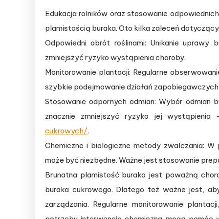
Edukacja rolników oraz stosowanie odpowiednic
plamistością buraka. Oto kilka zaleceń dotycząc
Odpowiedni obrót roślinami: Unikanie uprawy
zmniejszyć ryzyko wystąpienia choroby.
Monitorowanie plantacji: Regularne obserwowan
szybkie podejmowanie działań zapobiegawczych
Stosowanie odpornych odmian: Wybór odmian b
znacznie zmniejszyć ryzyko jej wystąpienia
cukrowych/
.
Chemiczne i biologiczne metody zwalczania: W
może być niezbędne. Ważne jest stosowanie prep
Brunatna plamistość buraka jest poważną chor
buraka cukrowego. Dlatego też ważne jest, aby
zarządzania. Regularne monitorowanie plantac
potrzeby interwencja chemiczna mogą pomóc w