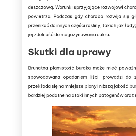
deszczową. Warunki sprzyjające rozwojowi chor
powietrza. Podczas gdy choroba rozwija się g
przenikać do innych części rośliny, takich jak łod
jej zdolność do magazynowania cukru.
Skutki dla uprawy
Brunatna plamistość buraka może mieć poważne
spowodowana opadaniem liści, prowadzi do zmn
przekłada się na mniejsze plony i niższą jakość 
bardziej podatne na ataki innych patogenów oraz