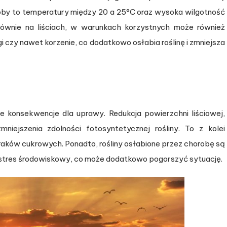
oby to temperatury między 20 a 25°C oraz wysoka wilgotność
łównie na liściach, w warunkach korzystnych może również
ygi czy nawet korzenie, co dodatkowo osłabia roślinę i zmniejsza
 konsekwencje dla uprawy. Redukcja powierzchni liściowej,
iejszenia zdolności fotosyntetycznej rośliny. To z kolei
buraków cukrowych. Ponadto, rośliny osłabione przez chorobę są
 stres środowiskowy, co może dodatkowo pogorszyć sytuację.