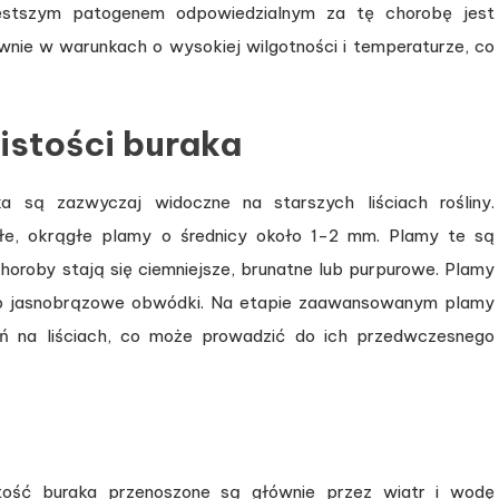
zęstszym patogenem odpowiedzialnym za tę chorobę jest
wnie w warunkach o wysokiej wilgotności i temperaturze, co
istości buraka
a są zazwyczaj widoczne na starszych liściach rośliny.
e, okrągłe plamy o średnicy około 1-2 mm. Plamy te są
oroby stają się ciemniejsze, brunatne lub purpurowe. Plamy
ub jasnobrązowe obwódki. Na etapie zaawansowanym plamy
ń na liściach, co może prowadzić do ich przedwczesnego
tość buraka przenoszone są głównie przez wiatr i wodę