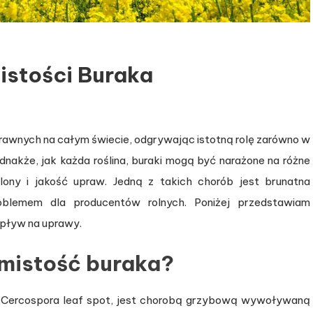
istości Buraka
prawnych na całym świecie, odgrywając istotną rolę zarówno w
akże, jak każda roślina, buraki mogą być narażone na różne
ny i jakość upraw. Jedną z takich chorób jest brunatna
oblemem dla producentów rolnych. Poniżej przedstawiam
wpływ na uprawy.
amistość buraka?
ko Cercospora leaf spot, jest chorobą grzybową wywoływaną