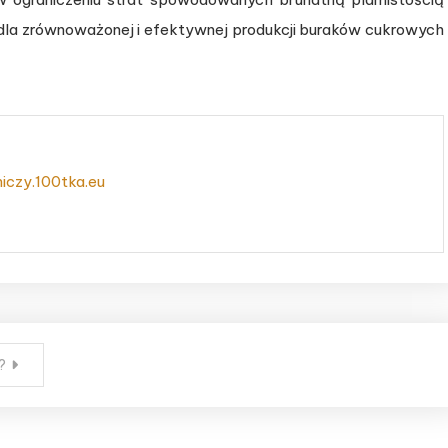
 dla zrównoważonej i efektywnej produkcji buraków cukrowych
niczy.100tka.eu
?