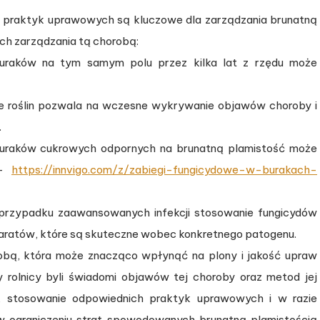
h praktyk uprawowych są kluczowe dla zarządzania brunatną
ych zarządzania tą chorobą:
 buraków na tym samym polu przez kilka lat z rzędu może
ie roślin pozwala na wczesne wykrywanie objawów choroby i
.
uraków cukrowych odpornych na brunatną plamistość może
 –
https://innvigo.com/z/zabiegi-fungicydowe-w-burakach-
 przypadku zaawansowanych infekcji stosowanie fungicydów
aratów, które są skuteczne wobec konkretnego patogenu.
obą, która może znacząco wpłynąć na plony i jakość upraw
 rolnicy byli świadomi objawów tej choroby oraz metod jej
ji, stosowanie odpowiednich praktyk uprawowych i w razie
 ograniczeniu strat spowodowanych brunatną plamistością